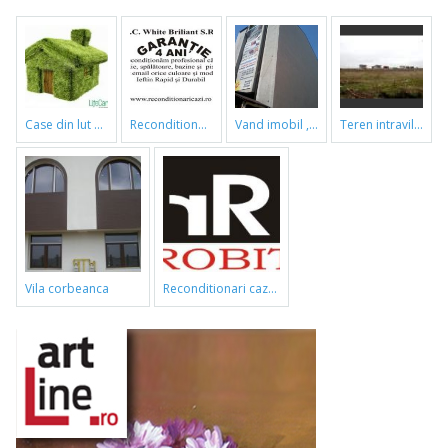
case din lut si paie
reconditionari cazi de baie
vand imobil ,790m,piata gorjului,pret negociabil
teren intravilan
vila corbeanca
reconditionari cazi de baie