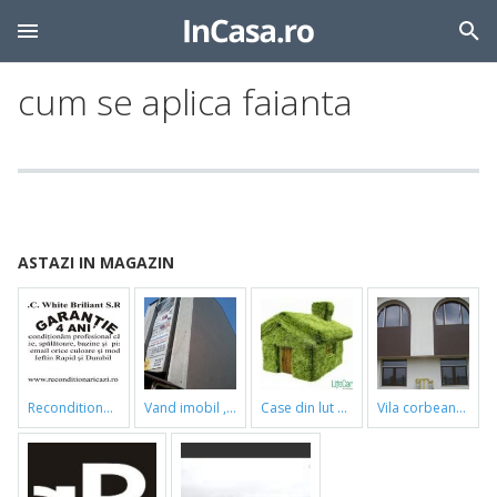
cum se aplica faianta
ASTAZI IN MAGAZIN
reconditionari cazi de baie
vand imobil ,790m,piata gorjului,pret negociabil
case din lut si paie
vila corbeanca