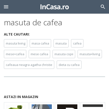
masuta de cafea
ALTE CAUTARI:
masuta living
masa cafea
masuta
cafea
mese+cafea
mese cafea
masuta copii
masuta+living
cafeaua neagra agatha christie
dieta cu cafea
ASTAZI IN MAGAZIN