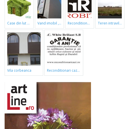
case din lut si paie
vand imobil ,790m,piata gorjului,pret negociabil
reconditionari cazi de baie
teren intravilan
vila corbeanca
reconditionari cazi de baie