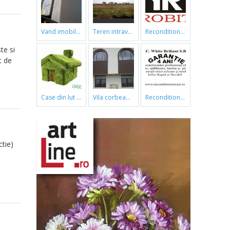
vand imobil ,790m,piata gorjului,pret negociabil
teren intravilan
reconditionari cazi de baie
te si
t de
case din lut si paie
vila corbeanca
reconditionari cazi de baie
ctie)