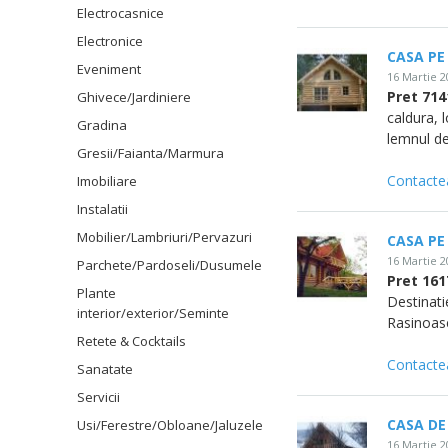
Electrocasnice
Electronice
CASA PE
Eveniment
16 Martie 
Pret 71
Ghivece/Jardiniere
caldura, l
Gradina
lemnul de
Gresii/Faianta/Marmura
Contacte
Imobiliare
Instalatii
Mobilier/Lambriuri/Pervazuri
CASA PE
16 Martie 
Parchete/Pardoseli/Dusumele
Pret 16
Plante
Destinat
interior/exterior/Seminte
Rasinoase
Retete & Cocktails
Contacte
Sanatate
Servicii
CASA DE
Usi/Ferestre/Obloane/Jaluzele
16 Martie 