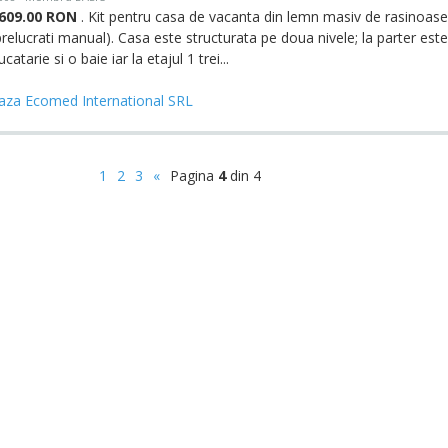
8609.00 RON
. Kit pentru casa de vacanta din lemn masiv de rasinoase
prelucrati manual). Casa este structurata pe doua nivele; la parter este
ucatarie si o baie iar la etajul 1 trei...
aza Ecomed International SRL
1
2
3
«
Pagina
4
din 4