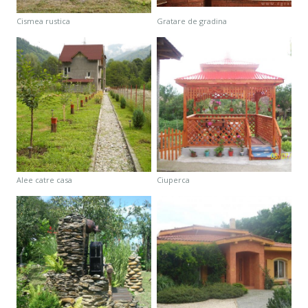
cismea rustica
gratare de gradina
alee catre casa
ciuperca