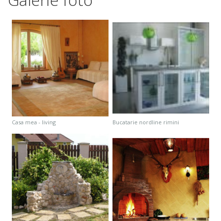
casa mea - living
bucatarie nordline rimini