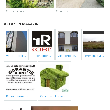
curtea de la sat
casa mea
ASTAZI IN MAGAZIN
vand imobil ,790m,piata gorjului,pret negociabil
reconditionari cazi de baie
vila corbeanca
teren intravilan
reconditionari cazi de baie
case din lut si paie