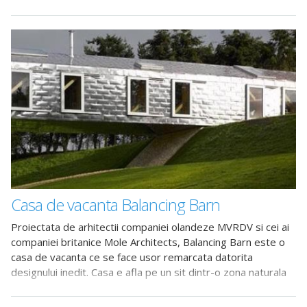
datorita faptului ca se inchid odata cu rasaritul soarelui.
Casa de vacanta Balancing Barn
Proiectata de arhitectii companiei olandeze MVRDV si cei ai
companiei britanice Mole Architects, Balancing Barn este o
casa de vacanta ce se face usor remarcata datorita
designului inedit. Casa e afla pe un sit dintr-o zona naturala
protejata, langa satul Thorington, in Suffolk, Marea Britanie.