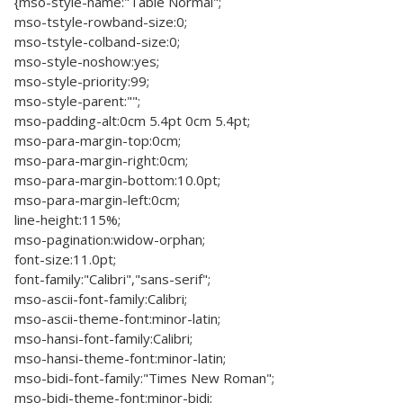
{mso-style-name:"Table Normal";
mso-tstyle-rowband-size:0;
mso-tstyle-colband-size:0;
mso-style-noshow:yes;
mso-style-priority:99;
mso-style-parent:"";
mso-padding-alt:0cm 5.4pt 0cm 5.4pt;
mso-para-margin-top:0cm;
mso-para-margin-right:0cm;
mso-para-margin-bottom:10.0pt;
mso-para-margin-left:0cm;
line-height:115%;
mso-pagination:widow-orphan;
font-size:11.0pt;
font-family:"Calibri","sans-serif";
mso-ascii-font-family:Calibri;
mso-ascii-theme-font:minor-latin;
mso-hansi-font-family:Calibri;
mso-hansi-theme-font:minor-latin;
mso-bidi-font-family:"Times New Roman";
mso-bidi-theme-font:minor-bidi;