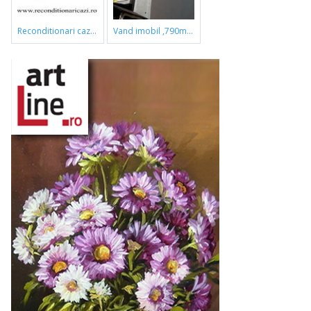
reconditionari cazi de baie
vand imobil ,790m,piata gorjului,pret negociabil