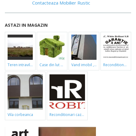
Contacteaza Mobilier Rustic
ASTAZI IN MAGAZIN
teren intravilan
case din lut si paie
vand imobil ,790m,piata gorjului,pret negociabil
reconditionari cazi de baie
vila corbeanca
reconditionari cazi de baie