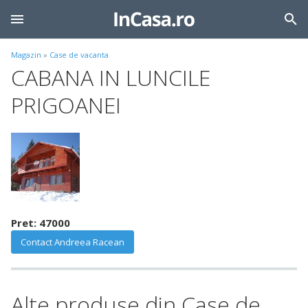
Magazin
»
Case de vacanta
CABANA IN LUNCILE
PRIGOANEI
Pret: 47000
Contact Andreea Racean
Alte produse din Case de