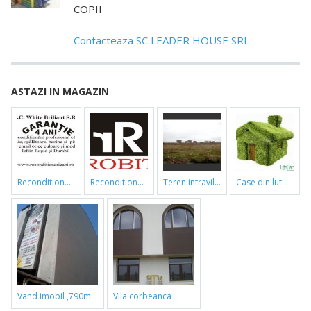
COPII
Contacteaza SC LEADER HOUSE SRL
ASTAZI IN MAGAZIN
reconditionari cazi de baie
reconditionari cazi de baie
teren intravilan
case din lut si paie
vand imobil ,790m,piata gorjului,pret negociabil
vila corbeanca