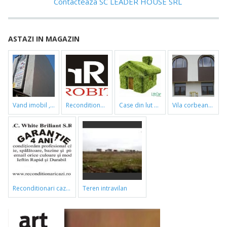
Contacteaza SC LEADER HOUSE SRL
ASTAZI IN MAGAZIN
vand imobil ,790m,piata gorjului,pret negociabil
reconditionari cazi de baie
case din lut si paie
vila corbeanca
reconditionari cazi de baie
teren intravilan