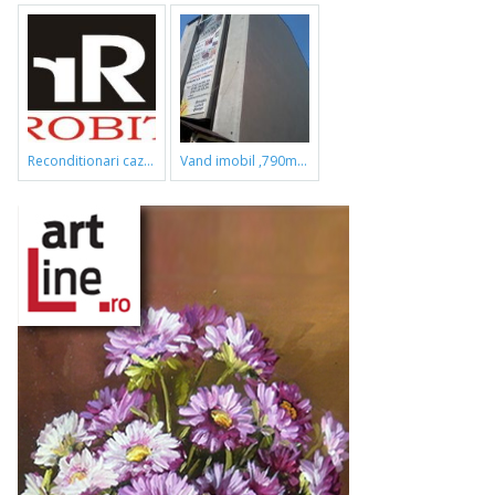
reconditionari cazi de baie
vand imobil ,790m,piata gorjului,pret negociabil