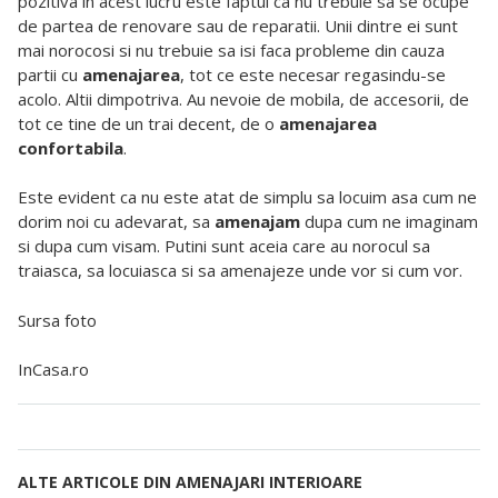
pozitiva in acest lucru este faptul ca nu trebuie sa se ocupe
de partea de renovare sau de reparatii. Unii dintre ei sunt
mai norocosi si nu trebuie sa isi faca probleme din cauza
partii cu
amenajarea
, tot ce este necesar regasindu-se
acolo. Altii dimpotriva. Au nevoie de mobila, de accesorii, de
tot ce tine de un trai decent, de o
amenajarea
confortabila
.
Este evident ca nu este atat de simplu sa locuim asa cum ne
dorim noi cu adevarat, sa
amenajam
dupa cum ne imaginam
si dupa cum visam. Putini sunt aceia care au norocul sa
traiasca, sa locuiasca si sa amenajeze unde vor si cum vor.
Sursa
foto
InCasa.ro
ALTE ARTICOLE DIN AMENAJARI INTERIOARE