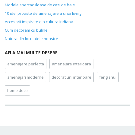
Modele spectaculoase de cazi de baie
10 idei proaste de amenajare a unui living
Accesorii inspirate din cultura Indiana
Cum decoram cu buline
Natura din locuintele noastre
AFLA MAI MULTE DESPRE
amenajare perfecta
amenajare interioara
amenajari moderne
decoratiuni interioare
feng shui
home deco