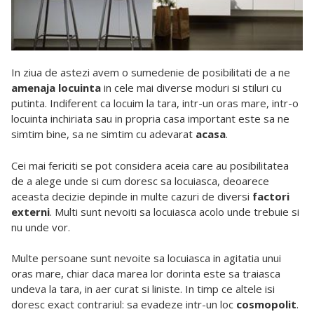
In ziua de astezi avem o sumedenie de posibilitati de a ne
amenaja locuinta
in cele mai diverse moduri si stiluri cu
putinta. Indiferent ca locuim la tara, intr-un oras mare, intr-o
locuinta inchiriata sau in propria casa important este sa ne
simtim bine, sa ne simtim cu adevarat
acasa
.
Cei mai fericiti se pot considera aceia care au posibilitatea
de a alege unde si cum doresc sa locuiasca, deoarece
aceasta decizie depinde in multe cazuri de diversi
factori
externi
. Multi sunt nevoiti sa locuiasca acolo unde trebuie si
nu unde vor.
Multe persoane sunt nevoite sa locuiasca in agitatia unui
oras mare, chiar daca marea lor dorinta este sa traiasca
undeva la tara, in aer curat si liniste. In timp ce altele isi
doresc exact contrariul: sa evadeze intr-un loc
cosmopolit
.