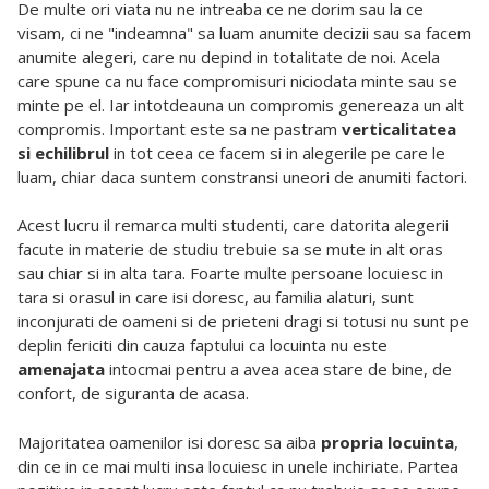
De multe ori viata nu ne intreaba ce ne dorim sau la ce
visam, ci ne "indeamna" sa luam anumite decizii sau sa facem
anumite alegeri, care nu depind in totalitate de noi. Acela
care spune ca nu face compromisuri niciodata minte sau se
minte pe el. Iar intotdeauna un compromis genereaza un alt
compromis. Important este sa ne pastram
verticalitatea
si echilibrul
in tot ceea ce facem si in alegerile pe care le
luam, chiar daca suntem constransi uneori de anumiti factori.
Acest lucru il remarca multi studenti, care datorita alegerii
facute in materie de studiu trebuie sa se mute in alt oras
sau chiar si in alta tara. Foarte multe persoane locuiesc in
tara si orasul in care isi doresc, au familia alaturi, sunt
inconjurati de oameni si de prieteni dragi si totusi nu sunt pe
deplin fericiti din cauza faptului ca locuinta nu este
amenajata
intocmai pentru a avea acea stare de bine, de
confort, de siguranta de acasa.
Majoritatea oamenilor isi doresc sa aiba
propria locuinta
,
din ce in ce mai multi insa locuiesc in unele inchiriate. Partea