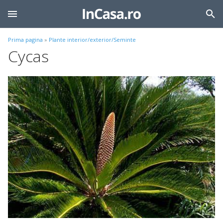
Prima pagina
»
Plante interior/exterior/Seminte
Cycas