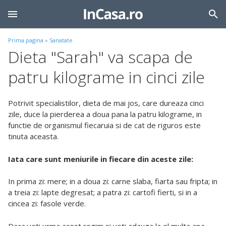
Prima pagina
»
Sanatate
Dieta "Sarah" va scapa de
patru kilograme in cinci zile
Potrivit specialistilor, dieta de mai jos, care dureaza cinci
zile, duce la pierderea a doua pana la patru kilograme, in
functie de organismul fiecaruia si de cat de riguros este
tinuta aceasta.
Iata care sunt meniurile in fiecare din aceste zile:
In prima zi: mere; in a doua zi: carne slaba, fiarta sau fripta; in
a treia zi: lapte degresat; a patra zi: cartofi fierti, si in a
cincea zi: fasole verde.
Daca veti urma acest regim si veti adauga la el multa apa