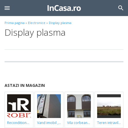
Prima pagina
»
Electronice
»
Display plasma
Display plasma
ASTAZI IN MAGAZIN
reconditionari cazi de baie
vand imobil ,790m,piata gorjului,pret negociabil
vila corbeanca
teren intravilan