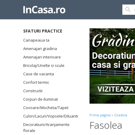
SFATURI PRACTICE
Canapeaua ta
Amenajari gradina
Amenajari interioare
Bricolaj/Unelte si scule
Case de vacanta
Confort termic
Constructii
Corpuri de iluminat
Covoare/Mocheta/Tapet
Prima pagina
»
Gradina
Culori/Lacuri/Vopsele/Diluanti
Fasolea
Decoratiuni/Aranjamente
florale