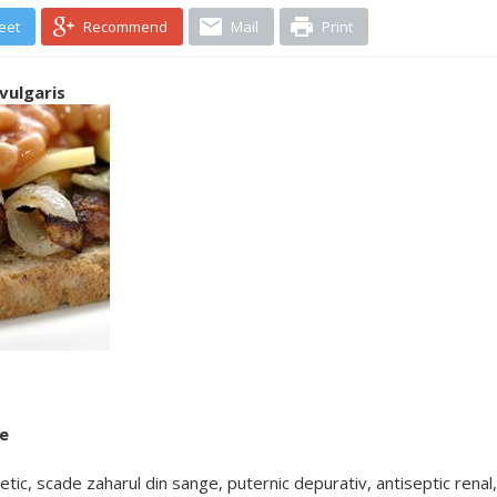
eet
Recommend
Mail
Print
vulgaris
ae
etic, scade zaharul din sange, puternic depurativ, antiseptic renal