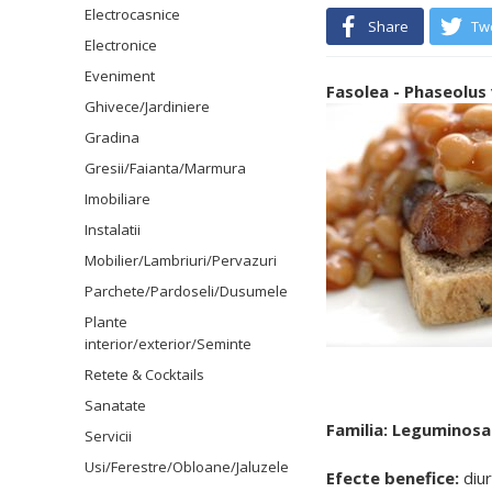
Electrocasnice
Share
Tw
Electronice
Eveniment
Fasolea - Phaseolus 
Ghivece/Jardiniere
Gradina
Gresii/Faianta/Marmura
Imobiliare
Instalatii
Mobilier/Lambriuri/Pervazuri
Parchete/Pardoseli/Dusumele
Plante
interior/exterior/Seminte
Retete & Cocktails
Sanatate
Familia: Leguminos
Servicii
Usi/Ferestre/Obloane/Jaluzele
Efecte benefice:
diur