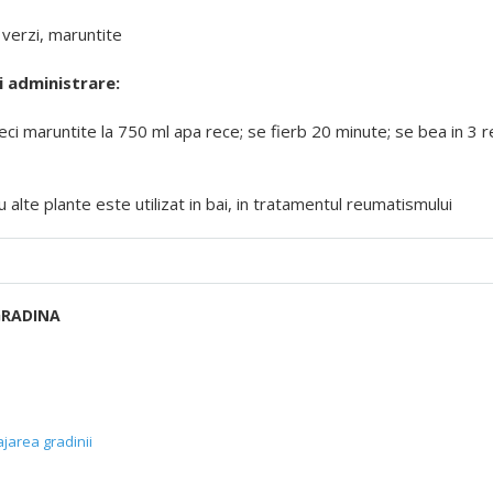
 verzi, maruntite
 administrare:
teci maruntite la 750 ml apa rece; se fierb 20 minute; se bea in 3 re
 alte plante este utilizat in bai, in tratamentul reumatismului
GRADINA
ajarea gradinii