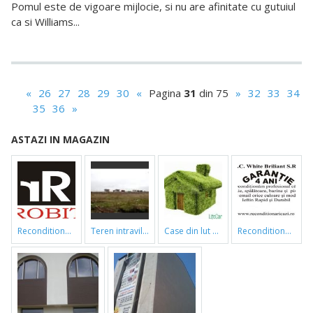
Pomul este de vigoare mijlocie, si nu are afinitate cu gutuiul
ca si Williams...
«
26
27
28
29
30
«
Pagina
31
din 75
»
32
33
34
35
36
»
ASTAZI IN MAGAZIN
reconditionari cazi de baie
teren intravilan
case din lut si paie
reconditionari cazi de baie