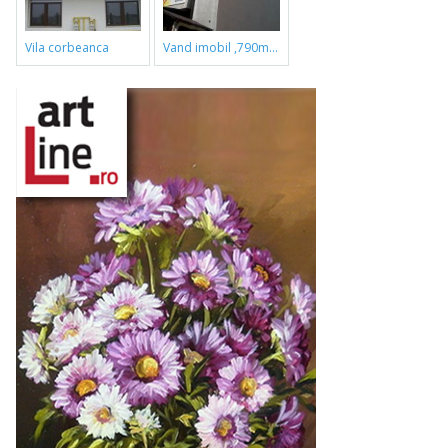
vila corbeanca
vand imobil ,790m,piata gorjului,pret negociabil