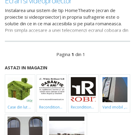
Ecran si videoproiector
Instalarea unui sistem de tip HomeTheatre (ecran de
proiectie si videoproiector) in propria sufragerie este o
solutie din ce in ce mai accesibila si pe piata romaneasca.
Prin simpla accesare a unei telecomenzi ecranul coboara din
spatele unei nise iar videoproiectorul aduce in propria
sufragerie imagini comparabile in calitate si marime cu cele
dintr-un cinematograf.
Pagina
1
din 1
ASTAZI IN MAGAZIN
case din lut si paie
reconditionari cazi de baie
reconditionari cazi de baie
vand imobil ,790m,piata gorjului,pret negociabil