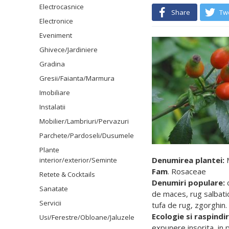
Electrocasnice
Share
Tw
Electronice
Eveniment
Ghivece/Jardiniere
Gradina
Gresii/Faianta/Marmura
Imobiliare
Instalatii
Mobilier/Lambriuri/Pervazuri
Parchete/Pardoseli/Dusumele
Plante
Denumirea plantei:
M
interior/exterior/Seminte
Fam
. Rosaceae
Retete & Cocktails
Denumiri populare:
c
Sanatate
de maces, rug salbatic,
Servicii
tufa de rug, zgorghin.
Ecologie si raspindir
Usi/Ferestre/Obloane/Jaluzele
expunere insorita, in p