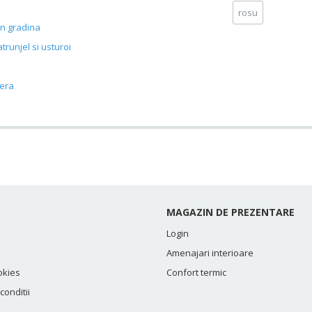
rosu
 in gradina
atrunjel si usturoi
sera
MAGAZIN DE PREZENTARE
Login
Amenajari interioare
okies
Confort termic
conditii