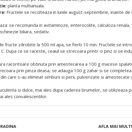
ie:
planta multianuala.
re:
Fructele se recolteaza in lunile august-septembrie, inainte d
zeaza: se recomanda in avitaminoze, enterocolite, calculoza renala, tul
schinezie biliara, sedativ.
e fructe zdrobite la 500 ml apa, se fierb 10 min. Fructele se intr
C. Dupa ce se raceste, ceaiul se strecoara printr-o pinz si se ind
a racoritoare obtinuta prin amestecarea a 100 g macese spalate si
recoara prin pinza deasa, se adauga 100 g zahar si se completeaza 
in care s-au eliminat simburii si perii, pulverizate si amestecat
culenta si dulce, mai ales dupa caderea brumelor, se utilizeaza pe
i ales convalescentilor.
GRADINA
AFLA MAI MULT