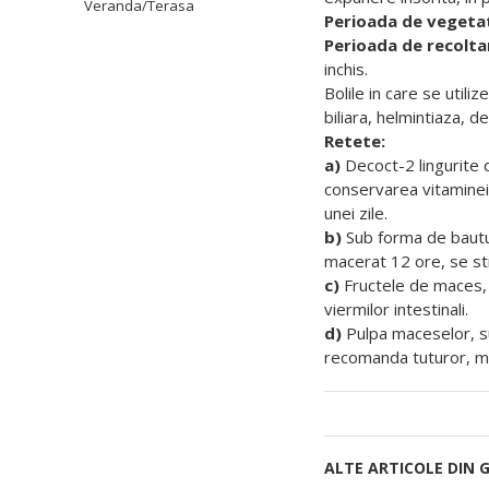
Veranda/Terasa
Perioada de vegetat
Perioada de recolta
inchis.
Bolile in care se utili
biliara, helmintiaza, de
Retete:
a)
Decoct-2 lingurite d
conservarea vitaminei 
unei zile.
b)
Sub forma de bautur
macerat 12 ore, se st
c)
Fructele de maces, d
viermilor intestinali.
d)
Pulpa maceselor, su
recomanda tuturor, ma
ALTE ARTICOLE DIN 