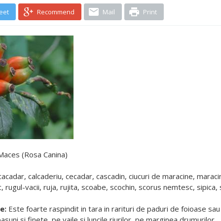
eet
Recommend
Mail
Print
aces (Rosa Canina)
acadar, calcaderiu, cecadar, cascadin, ciucuri de maracine, maraci
 rugul-vacii, ruja, rujita, scoabe, scochin, scorus nemtesc, sipica, 
e:
Este foarte raspindit in tara in rarituri de paduri de foioase sa
asuni si finete, pe vaile si luncile riurilor, pe marginea drumurilor.