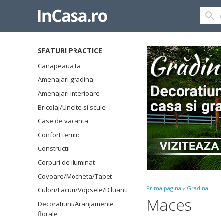
SFATURI PRACTICE
Canapeaua ta
Amenajari gradina
Amenajari interioare
Bricolaj/Unelte si scule
Case de vacanta
Confort termic
Constructii
Corpuri de iluminat
Covoare/Mocheta/Tapet
Prima pagina
»
Gradina
Culori/Lacuri/Vopsele/Diluanti
Maces
Decoratiuni/Aranjamente
florale