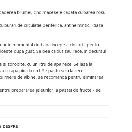
e caderea brumei, cind macesele capata culoarea rosu-
burari de circulatie periferica, antihelmintic, litiaza
oduc in momentul cind apa incepe a clocoti - pentru
ulceste dupa gust. Se bea caldut sau rece, in decursul
 zdrobite, cu un litru de apa rece. Se lasa la
cu apa pina la un l. Se pastreaza la rece.
e cu miere de albine, se recomanda pentru eliminarea
ntru prepararea jeleurilor, a pastei de fructe - se
E DESPRE