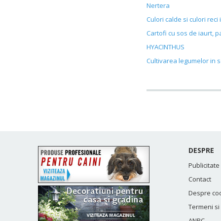
Nertera
Culori calde si culori reci
Cartofi cu sos de iaurt, p
HYACINTHUS
Cultivarea legumelor in 
DESPRE
Publicitate
Contact
Despre co
Termeni si 
ANPC