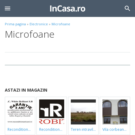
Prima pagina
»
Electronice
»
Microfoane
Microfoane
ASTAZI IN MAGAZIN
reconditionari cazi de baie
reconditionari cazi de baie
teren intravilan
vila corbeanca