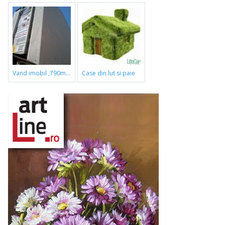
vand imobil ,790m,piata gorjului,pret negociabil
case din lut si paie