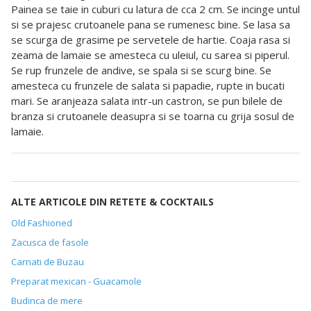
Painea se taie in cuburi cu latura de cca 2 cm. Se incinge untul
si se prajesc crutoanele pana se rumenesc bine. Se lasa sa
se scurga de grasime pe servetele de hartie. Coaja rasa si
zeama de lamaie se amesteca cu uleiul, cu sarea si piperul.
Se rup frunzele de andive, se spala si se scurg bine. Se
amesteca cu frunzele de salata si papadie, rupte in bucati
mari. Se aranjeaza salata intr-un castron, se pun bilele de
branza si crutoanele deasupra si se toarna cu grija sosul de
lamaie.
ALTE ARTICOLE DIN RETETE & COCKTAILS
Old Fashioned
Zacusca de fasole
Carnati de Buzau
Preparat mexican - Guacamole
Budinca de mere