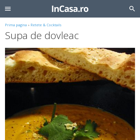
Prima pagina
»
Retete & Cocktails
Supa de dovleac