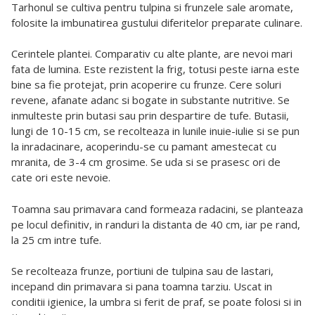
Tarhonul se cultiva pentru tulpina si frunzele sale aromate,
folosite la imbunatirea gustului diferitelor preparate culinare.
Cerintele plantei. Comparativ cu alte plante, are nevoi mari
fata de lumina. Este rezistent la frig, totusi peste iarna este
bine sa fie protejat, prin acoperire cu frunze. Cere soluri
revene, afanate adanc si bogate in substante nutritive. Se
inmulteste prin butasi sau prin despartire de tufe. Butasii,
lungi de 10-15 cm, se recolteaza in lunile inuie-iulie si se pun
la inradacinare, acoperindu-se cu pamant amestecat cu
mranita, de 3-4 cm grosime. Se uda si se prasesc ori de
cate ori este nevoie.
Toamna sau primavara cand formeaza radacini, se planteaza
pe locul definitiv, in randuri la distanta de 40 cm, iar pe rand,
la 25 cm intre tufe.
Se recolteaza frunze, portiuni de tulpina sau de lastari,
incepand din primavara si pana toamna tarziu. Uscat in
conditii igienice, la umbra si ferit de praf, se poate folosi si in