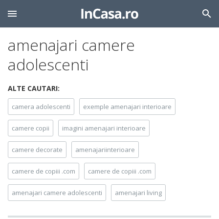
amenajari camere
adolescenti
ALTE CAUTARI:
camera adolescenti
exemple amenajari interioare
camere copii
imagini amenajari interioare
camere decorate
amenajariinterioare
camere de copiii .com
camere de copiii .com
amenajari camere adolescenti
amenajari living