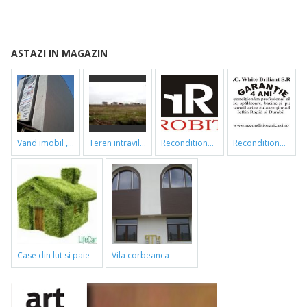
ASTAZI IN MAGAZIN
vand imobil ,790m,piata gorjului,pret negociabil
teren intravilan
reconditionari cazi de baie
reconditionari cazi de baie
case din lut si paie
vila corbeanca