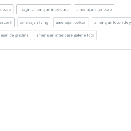
rioare
imagini amenajari interioare
amenajariinterioare
escenti
amenajari living
amenajari balcon
amenajari locuri de 
jari de gradina
amenajari interioare galerie foto