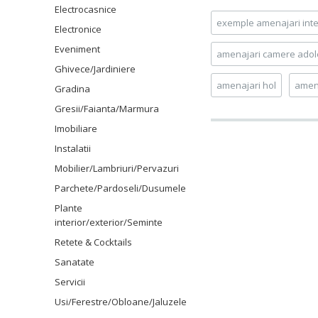
Electrocasnice
exemple amenajari inte
Electronice
Eveniment
amenajari camere adol
Ghivece/Jardiniere
amenajari hol
amena
Gradina
Gresii/Faianta/Marmura
Imobiliare
Instalatii
Mobilier/Lambriuri/Pervazuri
Parchete/Pardoseli/Dusumele
Plante
interior/exterior/Seminte
Retete & Cocktails
Sanatate
Servicii
Usi/Ferestre/Obloane/Jaluzele