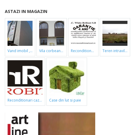
ASTAZI IN MAGAZIN
vand imobil ,790m,piata gorjului,pret negociabil
vila corbeanca
reconditionari cazi de baie
teren intravilan
reconditionari cazi de baie
case din lut si paie