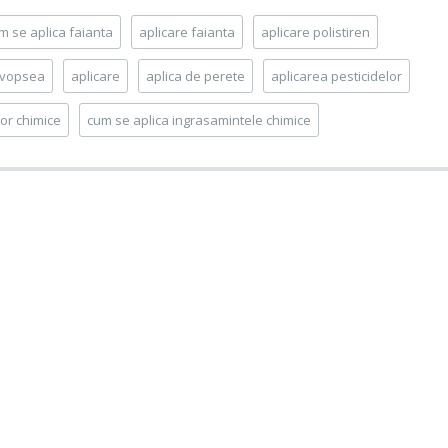
m se aplica faianta
aplicare faianta
aplicare polistiren
e vopsea
aplicare
aplica de perete
aplicarea pesticidelor
or chimice
cum se aplica ingrasamintele chimice