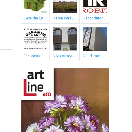
case din lut si paie
teren intravilan
reconditionari cazi de baie
reconditionari cazi de baie
vila corbeanca
vand imobil ,790m,piata gorjului,pret negociabil