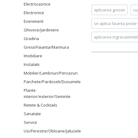
Electrocasnice
aplicarea gresiei
cu
Electronice
Eveniment
se aplica faianta pest
Ghivece/Jardiniere
aplicarea ingrasamintel
Gradina
Gresii/Faianta/Marmura
Imobiliare
Instalatii
Mobilier/Lambriuri/Pervazuri
Parchete/Pardoseli/Dusumele
Plante
interior/exterior/Seminte
Retete & Cocktails
Sanatate
Servicii
Usi/Ferestre/Obloane/Jaluzele