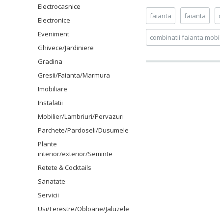
Electrocasnice
faianta
faianta
Electronice
Eveniment
combinatii faianta mobi
Ghivece/Jardiniere
Gradina
Gresii/Faianta/Marmura
Imobiliare
Instalatii
Mobilier/Lambriuri/Pervazuri
Parchete/Pardoseli/Dusumele
Plante
interior/exterior/Seminte
Retete & Cocktails
Sanatate
Servicii
Usi/Ferestre/Obloane/Jaluzele