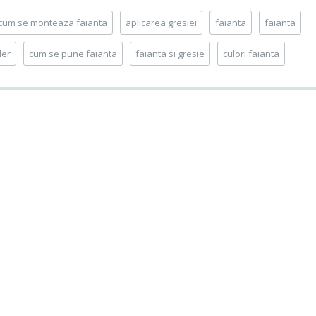
cum se monteaza faianta
aplicarea gresiei
faianta
faianta
ler
cum se pune faianta
faianta si gresie
culori faianta