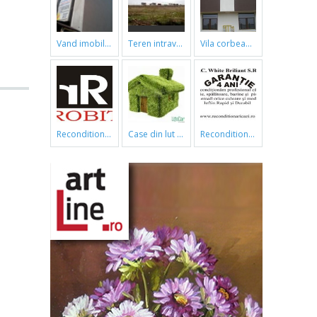
vand imobil ,790m,piata gorjului,pret negociabil
teren intravilan
vila corbeanca
reconditionari cazi de baie
case din lut si paie
reconditionari cazi de baie