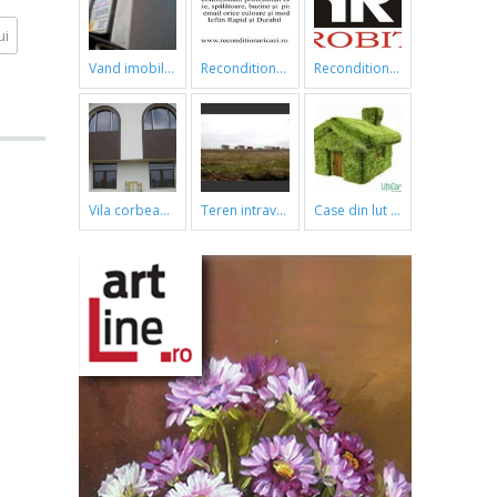
ui
vand imobil ,790m,piata gorjului,pret negociabil
reconditionari cazi de baie
reconditionari cazi de baie
vila corbeanca
teren intravilan
case din lut si paie