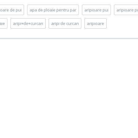
ioare de pui
apa de ploaie pentru par
aripioare pui
aripioare p
aie
aripi+de+curcan
aripi de curcan
aripioare