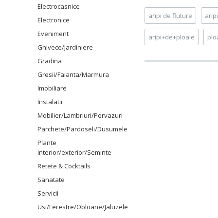
Electrocasnice
aripi de fluture
arip
Electronice
Eveniment
aripi+de+ploaie
plo
Ghivece/Jardiniere
Gradina
Gresii/Faianta/Marmura
Imobiliare
Instalatii
Mobilier/Lambriuri/Pervazuri
Parchete/Pardoseli/Dusumele
Plante
interior/exterior/Seminte
Retete & Cocktails
Sanatate
Servicii
Usi/Ferestre/Obloane/Jaluzele