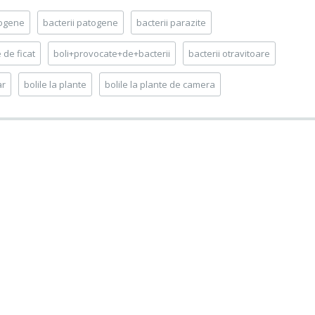
togene
bacterii patogene
bacterii parazite
 de ficat
boli+provocate+de+bacterii
bacterii otravitoare
ar
bolile la plante
bolile la plante de camera