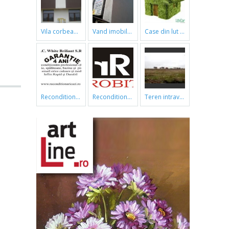
vila corbeanca
vand imobil ,790m,piata gorjului,pret negociabil
case din lut si paie
reconditionari cazi de baie
reconditionari cazi de baie
teren intravilan