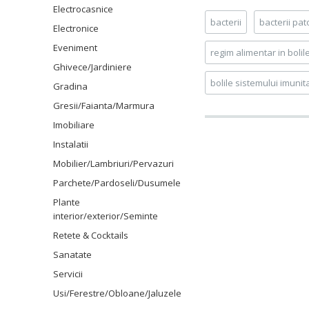
Electrocasnice
bacterii
bacterii pa
Electronice
Eveniment
regim alimentar in bolile
Ghivece/Jardiniere
bolile sistemului imunit
Gradina
Gresii/Faianta/Marmura
Imobiliare
Instalatii
Mobilier/Lambriuri/Pervazuri
Parchete/Pardoseli/Dusumele
Plante
interior/exterior/Seminte
Retete & Cocktails
Sanatate
Servicii
Usi/Ferestre/Obloane/Jaluzele