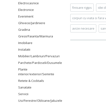
Electrocasnice
finisare rigips
idei 
Electronice
Eveniment
corpuri cu viata si fara 
Ghivece/Jardiniere
avize necesare
sar
Gradina
Gresii/Faianta/Marmura
Imobiliare
Instalatii
Mobilier/Lambriuri/Pervazuri
Parchete/Pardoseli/Dusumele
Plante
interior/exterior/Seminte
Retete & Cocktails
Sanatate
Servicii
Usi/Ferestre/Obloane/Jaluzele