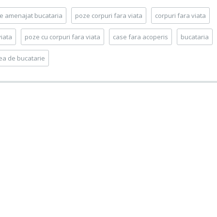
de amenajat bucataria
poze corpuri fara viata
corpuri fara viata
viata
poze cu corpuri fara viata
case fara acoperis
bucataria
ea de bucatarie