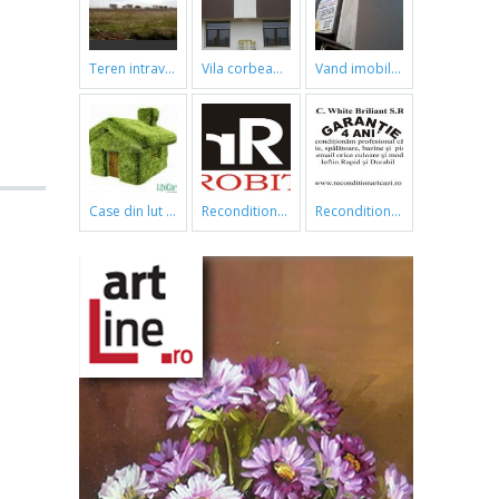
teren intravilan
vila corbeanca
vand imobil ,790m,piata gorjului,pret negociabil
case din lut si paie
reconditionari cazi de baie
reconditionari cazi de baie