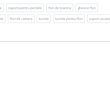
te
suporti pentru perdele
flori de toamna
ghivece flori
ate
flori de camera
burete
burete pentru flori
suport uscare