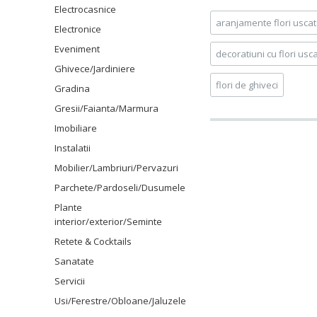
Electrocasnice
aranjamente flori usca
Electronice
Eveniment
decoratiuni cu flori usc
Ghivece/Jardiniere
flori de ghiveci
Gradina
Gresii/Faianta/Marmura
Imobiliare
Instalatii
Mobilier/Lambriuri/Pervazuri
Parchete/Pardoseli/Dusumele
Plante
interior/exterior/Seminte
Retete & Cocktails
Sanatate
Servicii
Usi/Ferestre/Obloane/Jaluzele