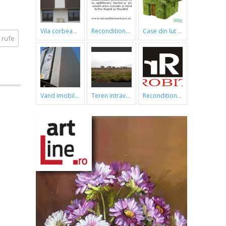
vila corbeanca
reconditionari cazi de baie
case din lut si paie
 rufe
vand imobil ,790m,piata gorjului,pret negociabil
teren intravilan
reconditionari cazi de baie