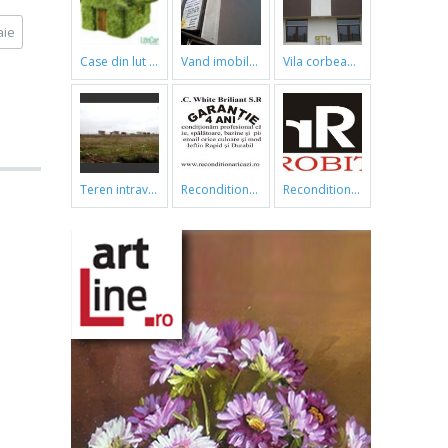
aie
case din lut si paie
vand imobil ,790m,piata gorjului,pret negociabil
vila corbeanca
teren intravilan
reconditionari cazi de baie
reconditionari cazi de baie