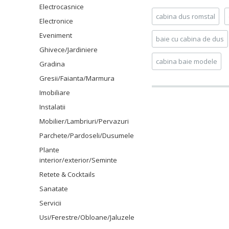
Electrocasnice
cabina dus romstal
Electronice
Eveniment
baie cu cabina de dus
Ghivece/Jardiniere
cabina baie modele
Gradina
Gresii/Faianta/Marmura
Imobiliare
Instalatii
Mobilier/Lambriuri/Pervazuri
Parchete/Pardoseli/Dusumele
Plante
interior/exterior/Seminte
Retete & Cocktails
Sanatate
Servicii
Usi/Ferestre/Obloane/Jaluzele