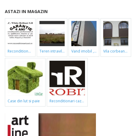
ASTAZI IN MAGAZIN
reconditionari cazi de baie
teren intravilan
vand imobil ,790m,piata gorjului,pret negociabil
vila corbeanca
case din lut si paie
reconditionari cazi de baie