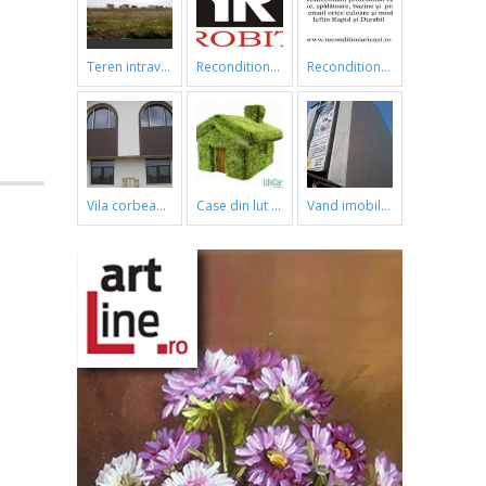
teren intravilan
reconditionari cazi de baie
reconditionari cazi de baie
vila corbeanca
case din lut si paie
vand imobil ,790m,piata gorjului,pret negociabil