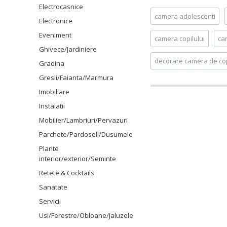
Electrocasnice
camera adolescenti
Electronice
Eveniment
camera copilului
ca
Ghivece/Jardiniere
decorare camera de cop
Gradina
Gresii/Faianta/Marmura
Imobiliare
Instalatii
Mobilier/Lambriuri/Pervazuri
Parchete/Pardoseli/Dusumele
Plante
interior/exterior/Seminte
Retete & Cocktails
Sanatate
Servicii
Usi/Ferestre/Obloane/Jaluzele