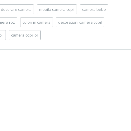
decorare camera
mobila camera copii
camera bebe
mera roz
culori in camera
decoratiuni camera copil
ii
camera copiilor