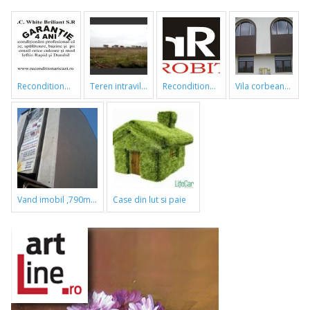
reconditionari cazi de baie
teren intravilan
reconditionari cazi de baie
vila corbeanca
vand imobil ,790m,piata gorjului,pret negociabil
case din lut si paie