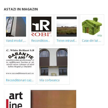
ASTAZI IN MAGAZIN
vand imobil ,790m,piata gorjului,pret negociabil
reconditionari cazi de baie
teren intravilan
case din lut si paie
reconditionari cazi de baie
vila corbeanca