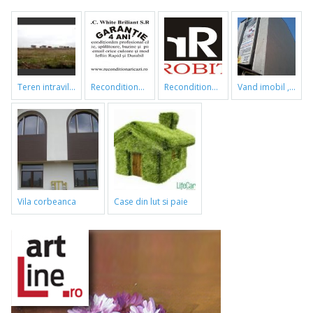
teren intravilan
reconditionari cazi de baie
reconditionari cazi de baie
vand imobil ,790m,piata gorjului,pret negociabil
vila corbeanca
case din lut si paie