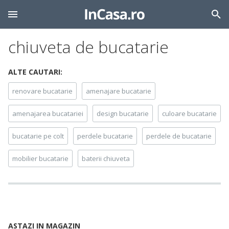
chiuveta de bucatarie
ALTE CAUTARI:
renovare bucatarie
amenajare bucatarie
amenajarea bucatariei
design bucatarie
culoare bucatarie
bucatarie pe colt
perdele bucatarie
perdele de bucatarie
mobilier bucatarie
baterii chiuveta
ASTAZI IN MAGAZIN