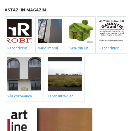
ASTAZI IN MAGAZIN
reconditionari cazi de baie
vand imobil ,790m,piata gorjului,pret negociabil
case din lut si paie
reconditionari cazi de baie
vila corbeanca
teren intravilan