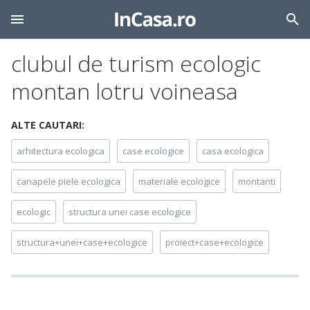
clubul de turism ecologic
montan lotru voineasa
ALTE CAUTARI:
arhitectura ecologica
case ecologice
casa ecologica
canapele piele ecologica
materiale ecologice
montanti
ecologic
structura unei case ecologice
structura+unei+case+ecologice
proiect+case+ecologice