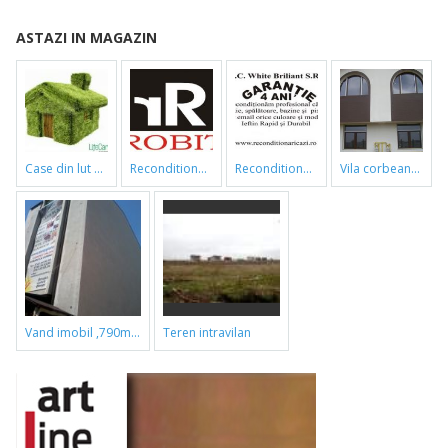
ASTAZI IN MAGAZIN
case din lut si paie
reconditionari cazi de baie
reconditionari cazi de baie
vila corbeanca
vand imobil ,790m,piata gorjului,pret negociabil
teren intravilan