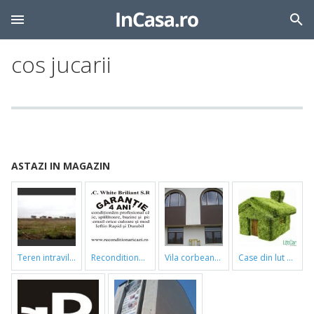
cos jucarii
ASTAZI IN MAGAZIN
teren intravilan
reconditionari cazi de baie
vila corbeanca
case din lut si paie