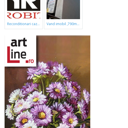
reconditionari cazi de baie
vand imobil ,790m,piata gorjului,pret negociabil