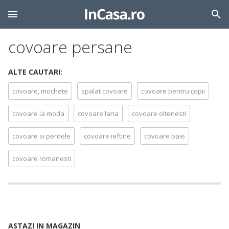
covoare persane
ALTE CAUTARI:
covoare, mochete
spalat covoare
covoare pentru copii
covoare la moda
covoare lana
covoare oltenesti
covoare si perdele
covoare ieftine
covoare baie
covoare romanesti
ASTAZI IN MAGAZIN