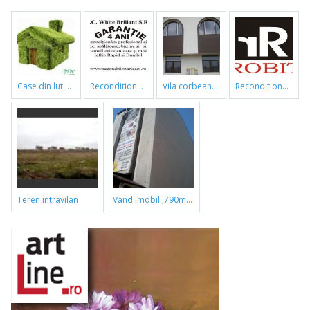
case din lut si paie
reconditionari cazi de baie
vila corbeanca
reconditionari cazi de baie
teren intravilan
vand imobil ,790m,piata gorjului,pret negociabil