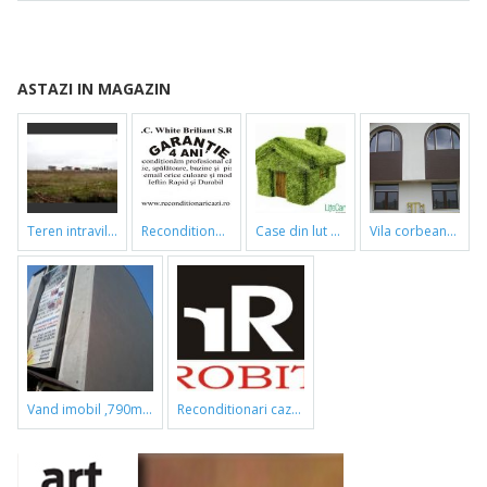
ASTAZI IN MAGAZIN
teren intravilan
reconditionari cazi de baie
case din lut si paie
vila corbeanca
vand imobil ,790m,piata gorjului,pret negociabil
reconditionari cazi de baie