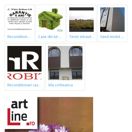
reconditionari cazi de baie
case din lut si paie
teren intravilan
vand imobil ,790m,piata gorjului,pret negociabil
reconditionari cazi de baie
vila corbeanca