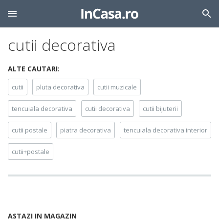
cutii decorativa
ALTE CAUTARI:
cutii
pluta decorativa
cutii muzicale
tencuiala decorativa
cutii decorativa
cutii bijuterii
cutii postale
piatra decorativa
tencuiala decorativa interior
cutii+postale
ASTAZI IN MAGAZIN