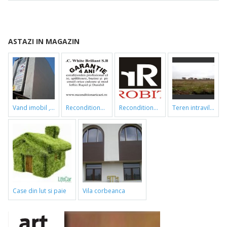
ASTAZI IN MAGAZIN
vand imobil ,790m,piata gorjului,pret negociabil
reconditionari cazi de baie
reconditionari cazi de baie
teren intravilan
case din lut si paie
vila corbeanca