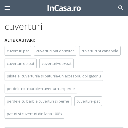
cuverturi
ALTE CAUTARI:
cuverturi pat
cuverturi pat dormitor
cuverturi pt canapele
cuverturi de pat
cuverturi+de+pat
pilotele, cuverturile si paturile-un accesoriu obligatoriu
perdele+cu+barbie+cuverturi+si+perne
perdele cu barbie cuverturi si perne
cuverturi+pat
paturi si cuverturi din lana 100%