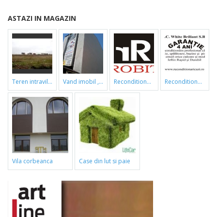
ASTAZI IN MAGAZIN
teren intravilan
vand imobil ,790m,piata gorjului,pret negociabil
reconditionari cazi de baie
reconditionari cazi de baie
vila corbeanca
case din lut si paie