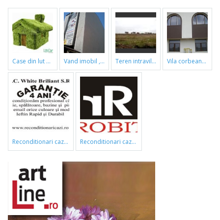
case din lut si paie
vand imobil ,790m,piata gorjului,pret negociabil
teren intravilan
vila corbeanca
reconditionari cazi de baie
reconditionari cazi de baie