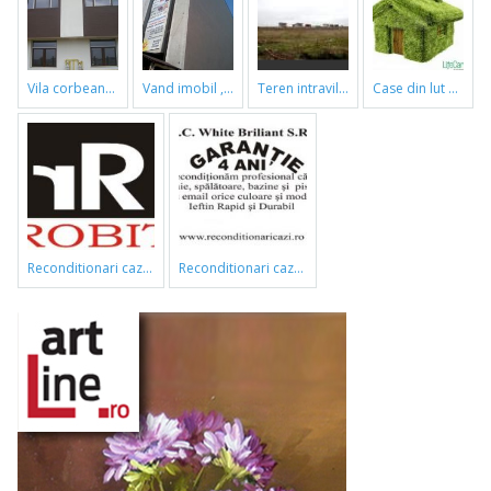
vila corbeanca
vand imobil ,790m,piata gorjului,pret negociabil
teren intravilan
case din lut si paie
reconditionari cazi de baie
reconditionari cazi de baie