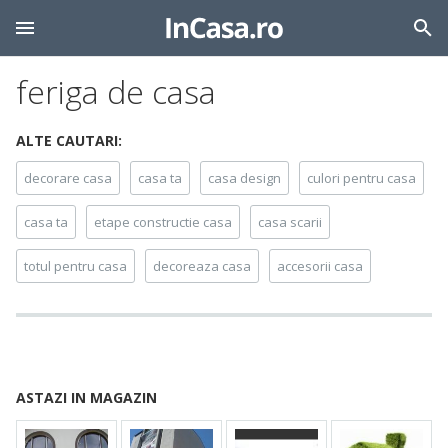
feriga de casa
ALTE CAUTARI:
decorare casa
casa ta
casa design
culori pentru casa
casa ta
etape constructie casa
casa scarii
totul pentru casa
decoreaza casa
accesorii casa
ASTAZI IN MAGAZIN