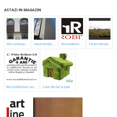
ASTAZI IN MAGAZIN
vila corbeanca
vand imobil ,790m,piata gorjului,pret negociabil
reconditionari cazi de baie
teren intravilan
reconditionari cazi de baie
case din lut si paie