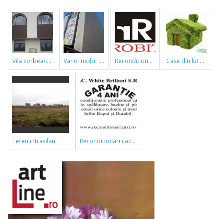
vila corbeanca
vand imobil ,790m,piata gorjului,pret negociabil
reconditionari cazi de baie
case din lut si paie
teren intravilan
reconditionari cazi de baie