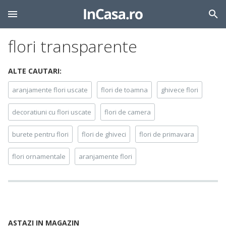
flori transparente
ALTE CAUTARI:
aranjamente flori uscate
flori de toamna
ghivece flori
decoratiuni cu flori uscate
flori de camera
burete pentru flori
flori de ghiveci
flori de primavara
flori ornamentale
aranjamente flori
ASTAZI IN MAGAZIN