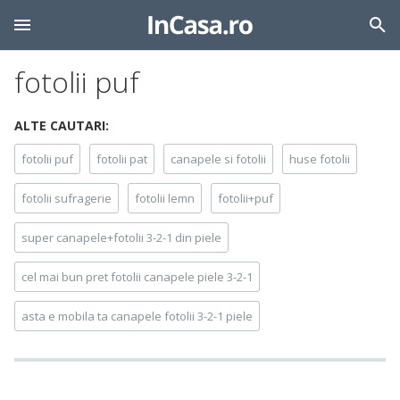
fotolii puf
ALTE CAUTARI:
fotolii puf
fotolii pat
canapele si fotolii
huse fotolii
fotolii sufragerie
fotolii lemn
fotolii+puf
super canapele+fotolii 3-2-1 din piele
cel mai bun pret fotolii canapele piele 3-2-1
asta e mobila ta canapele fotolii 3-2-1 piele