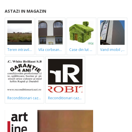
ASTAZI IN MAGAZIN
teren intravilan
vila corbeanca
case din lut si paie
vand imobil ,790m,piata gorjului,pret negociabil
reconditionari cazi de baie
reconditionari cazi de baie